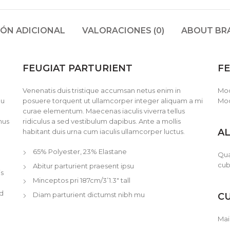
ÓN ADICIONAL
VALORACIONES (0)
ABOUT BR
FEUGIAT PARTURIENT
FE
Venenatis duis tristique accumsan netus enim in
Mod
qu
posuere torquent ut ullamcorper integer aliquam a mi
Mod
curae elementum. Maecenas iaculis viverra tellus
mus
ridiculus a sed vestibulum dapibus. Ante a mollis
A
habitant duis urna cum iaculis ullamcorper luctus.
65% Polyester, 23% Elastane
Qua
cub
Abitur parturient praesent ipsu
is
Minceptos pri 187cm/3’1.3″ tall
ed
Diam parturient dictumst nibh mu
CU
Mai