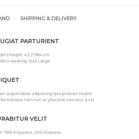
AND
SHIPPING & DELIVERY
UGIAT PARTURIENT
el’s height: 4’2.2”/184 cm
el is wearing: Size Large
LIQUET
m suspendisse adipiscing quis pretium nostra
ilia tristique nam non ac placerat nascetur a vel.
RABITUR VELIT
n: 76% Polyester, 24% Elastane.