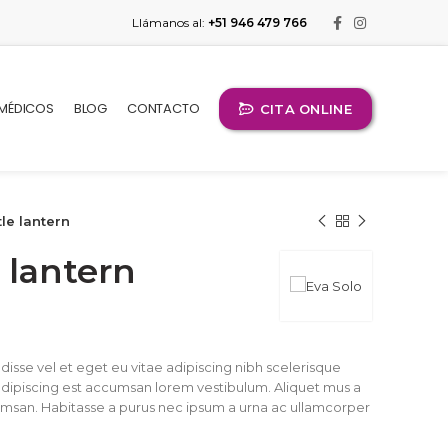
Llámanos al:
+51 946 479 766
 MÉDICOS
BLOG
CONTACTO
CITA ONLINE
le lantern
 lantern
isse vel et eget eu vitae adipiscing nibh scelerisque
 adipiscing est accumsan lorem vestibulum. Aliquet mus a
msan. Habitasse a purus nec ipsum a urna ac ullamcorper