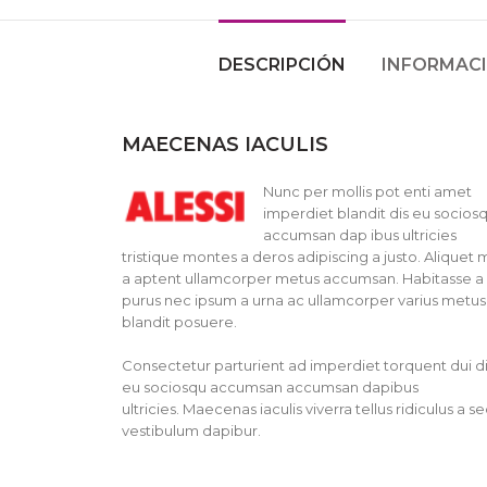
DESCRIPCIÓN
INFORMACI
MAECENAS IACULIS
Nunc per mollis pot enti amet
imperdiet blandit dis eu socios
accumsan dap ibus ultricies
tristique montes a deros adipiscing a justo. Aliquet 
a aptent ullamcorper metus accumsan. Habitasse a
purus nec ipsum a urna ac ullamcorper varius metus
blandit posuere.
Consectetur parturient ad imperdiet torquent dui d
eu sociosqu accumsan accumsan dapibus
ultricies. Maecenas iaculis viverra tellus ridiculus a s
vestibulum dapibur.